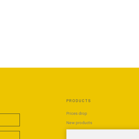
PRODUCTS
Prices drop
New products
Best sales