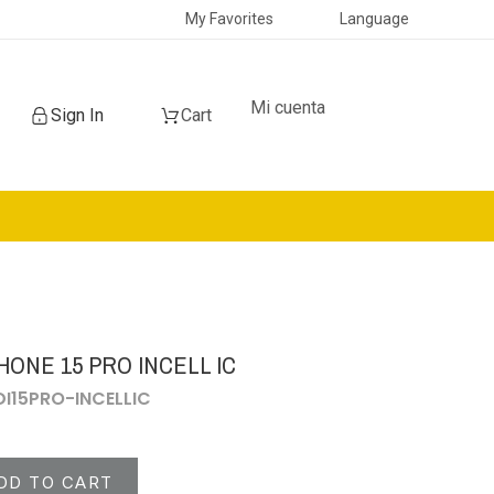
My Favorites
Language
Mi cuenta
Sign In
Cart
HONE 15 PRO INCELL IC
DI15PRO-INCELLIC
DD TO CART