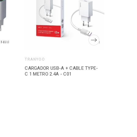
TRANYOO
CARGADOR USB-A + CABLE TYPE-
C 1 METRO 2.4A - C01
TRANYOO
CARGADOR 
USB-A TO 
METRO