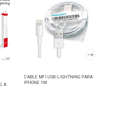
CABLE MFI USB-LIGHTNING PARA
IPHONE 1M
G A
TRANYOO
CABLE TYP
240W 120